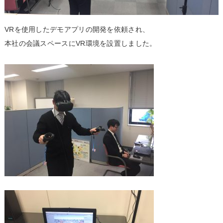
VRを
使用した
デモアプ
リの開発
を依頼さ
れ、
本社の会
議スペー
スにVR
環境を設
置しまし
た。