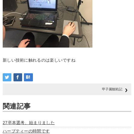
新しい技
術に触れ
るのは楽
しいです
ね
甲子園観戦記
関連記事
27卒本選考、始まりました
ハーブティーの時間です