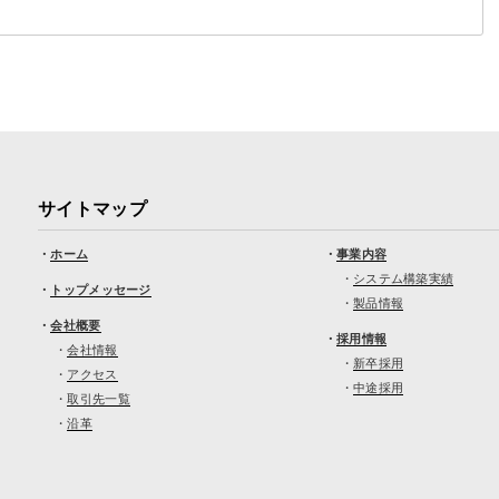
サイトマップ
・
ホーム
・
事業内容
・
システム構築実績
・
トップメッセージ
・
製品情報
・
会社概要
・
採用情報
・
会社情報
・
新卒採用
・
アクセス
・
中途採用
・
取引先一覧
・
沿革